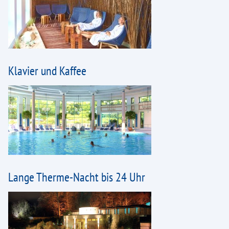
WohlFühlTag "Atmung"
Öffnungszeiten und Preise
Anfahrt & Parken
Klavier und Kaffee
Online-Shop
AGB
Stellenangebote
Etikette
Lageplan
Lange Therme-Nacht bis 24 Uhr
Newsletter
Impressum
Datenschutz