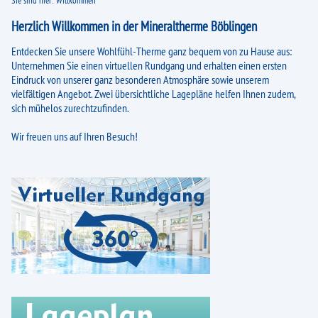
Sie sind hier:
Willkommen
Sauna
Herzlich Willkommen in der Mineraltherme Böblingen
Classic-Sauna
Entdecken Sie unsere Wohlfühl-Therme ganz bequem von zu Hause aus:
Saunagarten
Unternehmen Sie einen virtuellen Rundgang und erhalten einen ersten
Eindruck von unserer ganz besonderen Atmosphäre sowie unserem
Unsere Saunen
vielfältigen Angebot. Zwei übersichtliche Lagepläne helfen Ihnen zudem,
sich mühelos zurechtzufinden.
Richtig Saunieren
Wir freuen uns auf Ihren Besuch!
Impressionen
Gesundheit
Eisbaden
Therapie rezeptfrei
inkludierte Bewegungsangebote
MeerKlima-Angebote