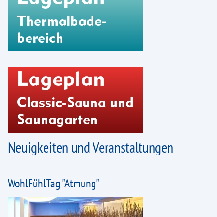
Infrarot-Liegen
Therme-Lauftreff
Massage
Wissenswertes
Massagen
Gastronomie
Service
Aktuelles
Neuigkeiten und Veranstaltungen
Lange Therme-Nacht
Klavier und Kaffee
WohlFühlTag "Atmung"
Akustischer Sundown
Sommer-Sonnen-Tarife