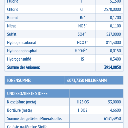
Fluorid
F¯
5,1500
Chlorid
CI¯
2570,0000
Bromid
Br¯
0,1700
Nitrat
NO3¯
0,1100
Sulfat
SO4²¯
527,0000
Hydrogencarbonat
HCO3¯
811,3000
Hydrogenphosphat
HPO4²¯
0,0150
Hydrogensulfid
HS¯
0,3400
Summe der Anionen:
3914,0850
IONENSUMME:
6073,7350 MILLIGRAMM
UNDISSOZIIERTE STOFFE
Kieselsäure (meta)
H2SiO3
53,0000
Borsäure (meta)
HBO2
4,6600
Summe der gelösten Mineralstoffe:
6131,3950
Gelöste gasförmige Stoffe