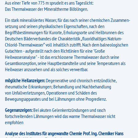
Infrarot-Liegen
Aus einer Tiefe von 775 m sprudelt es ans Tageslicht:
Das Thermalwasser der Mineraltherme Böblingen.
Therme-Lauftreff
Ein stark mineralisiertes Wasser, für das nach seiner chemischen Zusammen-
Massage
setzung und seinen physikalischen Eigenschaften, nach den
Begriffsbestimmungen für Kurorte, Erholungsorte und Heilbrunnen des
Wissenswertes
Deutschen Bäderverbandes die Charakteristik „fluoridhaltiges Natrium-
Chlorid-Thermalwasser“ voll inhaltlich zutrifft. Nach dem balneologischen
Massagen
Gutachten - aufgestellt nach den Richtlinien für eine "Große
Heilwasseranalyse" - ist das erschlossene Thermalwasser durch seine
Gastronomie
Gesamtkonzeption, seine Hauptbestandteile und seine Temperaturen als
Heilwasser anzusehen und als solches verwertbar.
Service
mögliche Heilanzeigen:
Degenerative und chronisch entzündliche,
Aktuelles
rheumatische Erkrankungen; Behandlung und Nachbehandlung
von Unfallverletzungen, Operationen und Schäden des
Lange Therme-Nacht
Bewegungsapparates und bei Lähmungen ohne Progredienz.
Gegenanzeigen:
Bei akuten Gelenkentzündungen und rasch
Klavier und Kaffee
fortschreitenden Lähmungen wird das warme Thermalwasser nicht
empfohlen
Akustischer Sundown
Analyse des Institutes für angewandte Chemie Prof. Ing. Chemiker Hans
Sommer-Sonnen-Tarife