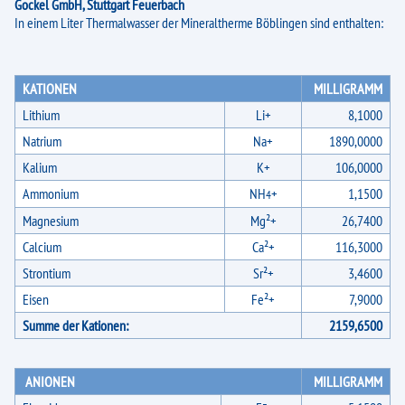
Gockel GmbH, Stuttgart Feuerbach
In einem Liter Thermalwasser der Mineraltherme Böblingen sind enthalten:
WohlFühlTag "Atmung"
Öffnungszeiten und Preise
KATIONEN
MILLIGRAMM
Anfahrt & Parken
Lithium
Li+
8,1000
Online-Shop
Natrium
Na+
1890,0000
Kalium
K+
106,0000
AGB
Ammonium
NH
+
1,1500
4
Stellenangebote
Magnesium
Mg²+
26,7400
Etikette
Calcium
Ca²+
116,3000
Strontium
Sr²+
3,4600
Lageplan
Eisen
Fe²+
7,9000
Newsletter
Summe der Kationen:
2159,6500
Impressum
ANIONEN
MILLIGRAMM
Datenschutz