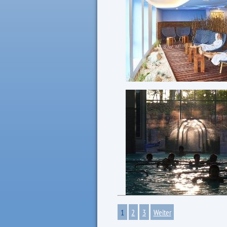
Massagen
Gastronomie
Service
Aktuelles
Lange Therme-Nacht
Klavier und Kaffee
Akustischer Sundown
Sommer-Sonnen-Tarife
WohlFühlTag "Atmung"
Öffnungszeiten und Preise
1
2
3
Weiter
Anfahrt & Parken