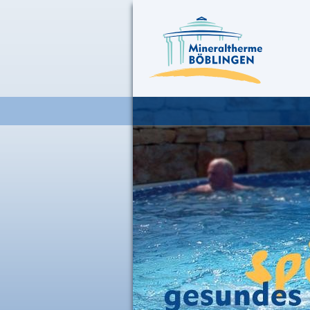
Thermalbad
Unsere Wasserangebote
Unser Thermalwasser
Impressionen
Sauna
Classic-Sauna
Saunagarten
Unsere Saunen