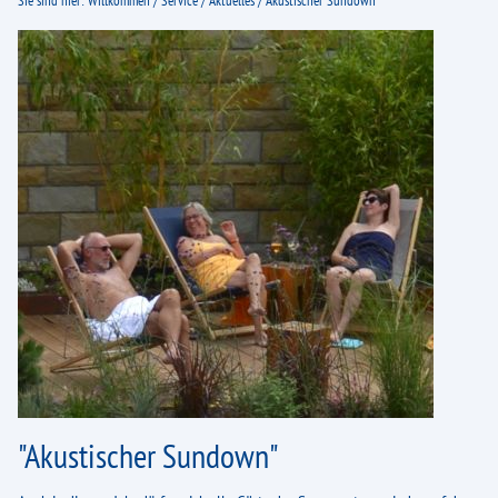
Sie sind hier:
Willkommen
/
Service
/
Aktuelles
/
Akustischer Sundown
Sauna
Classic-Sauna
Saunagarten
Unsere Saunen
Richtig Saunieren
Impressionen
Gesundheit
Eisbaden
Therapie rezeptfrei
inkludierte Bewegungsangebote
"Akustischer Sundown"
MeerKlima-Angebote