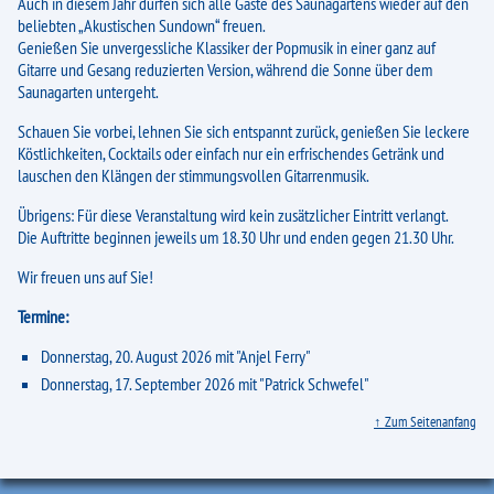
Infrarot-Liegen
Auch in diesem Jahr dürfen sich alle Gäste des Saunagartens wieder auf den
beliebten „Akustischen Sundown“ freuen.
Therme-Lauftreff
Genießen Sie unvergessliche Klassiker der Popmusik in einer ganz auf
Gitarre und Gesang reduzierten Version, während die Sonne über dem
Massage
Saunagarten untergeht.
Wissenswertes
Schauen Sie vorbei, lehnen Sie sich entspannt zurück, genießen Sie leckere
Köstlichkeiten, Cocktails oder einfach nur ein erfrischendes Getränk und
Massagen
lauschen den Klängen der stimmungsvollen Gitarrenmusik.
Übrigens: Für diese Veranstaltung wird kein zusätzlicher Eintritt verlangt.
Gastronomie
Die Auftritte beginnen jeweils um 18.30 Uhr und enden gegen 21.30 Uhr.
Service
Wir freuen uns auf Sie!
Aktuelles
Termine:
Lange Therme-Nacht
Donnerstag, 20. August 2026 mit "Anjel Ferry"
Donnerstag, 17. September 2026 mit "Patrick Schwefel"
Klavier und Kaffee
↑ Zum Seitenanfang
Akustischer Sundown
Sommer-Sonnen-Tarife